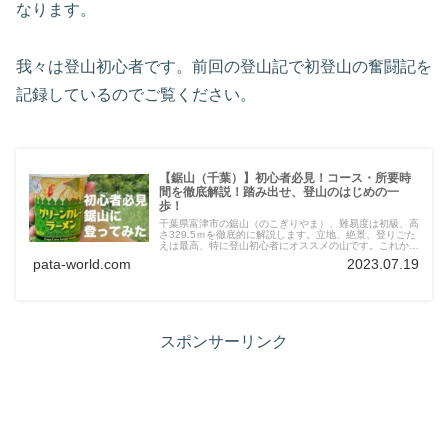
なります。
我々は登山初心者です。前回の登山記で初登山の奮闘記を
記録しているのでご覧ください。
【鋸山（千葉）】初心者必見！コース・所要時
間を徹底解説！踏み出せ、登山のはじめの一
歩！
千葉県富津市の鋸山（のこぎりやま）、難易度は初級、高
さ329.5ｍを徹底的に解説します。立地、絶景、登りごた
えは最高、特に登山初心者にオススメの山です。これから
登山しようと思っている方、是非初めの山として選んでみ
pata-world.com
2023.07.19
てください。鋸山に登ったことがある中級者以上の方も、
新たな発見があるかもしれませんよ。
スポンサーリンク