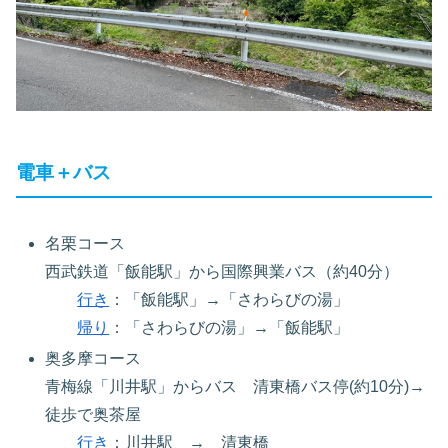
電車＋バス
名栗コース
西武鉄道「飯能駅」から国際興業バス（約40分）
行き
：「飯能駅」→「さわらびの湯」
帰り
：「さわらびの湯」→「飯能駅」
奥多摩コース
青梅線「川井駅」からバス 清東橋バス停(約10分)→
徒歩で奥茶屋
行き
：川井駅 → 清東橋