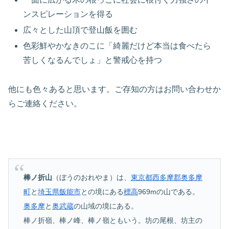
ンスピレーションを得る
広々とした山頂で登山飯を囲む
色彩鮮やかなきのこに「綺麗だけど本当は食べたら
苦しくなるんでしょ」と警戒心を持つ
他にも色々あると思います。ご存知の方はお問い合わせか
らご連絡ください。
棒ノ折山
（ぼうのおれやま）は、
東京都
西多摩郡
奥多摩
町
と
埼玉県
飯能市
との境にある
標高
969mの山である。
奥多摩
と
奥武蔵
の山域の境にある。
棒ノ折嶺、棒ノ峰、棒ノ嶺ともいう。坊の尾根、坊主の