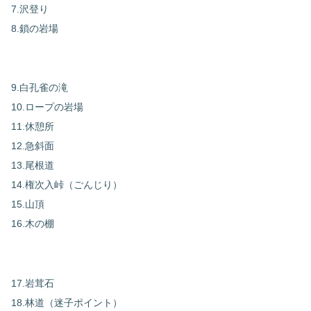
7.沢登り
8.鎖の岩場
9.白孔雀の滝
10.ロープの岩場
11.休憩所
12.急斜面
13.尾根道
14.権次入峠（ごんじり）
15.山頂
16.木の棚
17.岩茸石
18.林道（迷子ポイント）