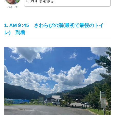
に対する驚きよ
バギーズ
1. AM９:45 さわらびの湯(最初で最後のトイ
レ) 到着