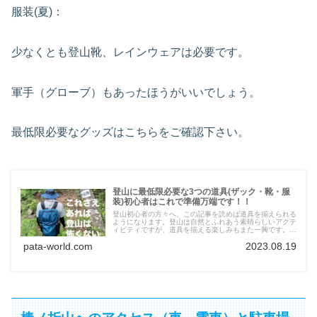
服装(夏)：
少なくとも登山靴、レインウェアは必要です。
軍手（グローブ）もあったほうがいいでしょう。
最低限必要なグッズはこちらをご確認下さい。
登山に最低限必要な3つの道具(ザック・靴・服
装)初心者はこれで準備万端です！！
登山初心者の方々へ、この記事を読めば道具を揃えられる
ようになります。登山は自然とふれあう素晴らしいアクテ
ィビティですが、道具を揃える楽しみもまた一興です。必
要最低限の道具（ザック、靴、服装）、選定方法、どこで
pata-world.com
2023.08.19
買えるかをお伝えしたいと思います。何から買っていいの
か悩んでいる方は、初登山の準備の参考にして下さい。