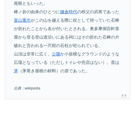
尾根ともいった。
棒ノ折の由来のひとつに
鎌倉時代
の秩父の武将であった
畠山重忠
がこの山を越える際に杖として持っていた石棒
が折れたことから名が付いたとされる。奥多摩側百軒茶
屋から登る登山道沿いにある祠にはその折れた石棒の片
破れと言われる一尺程の石柱が祀られている。
山頂は非常に広く、
公園
か小規模なグラウンドのような
広場となっている（ただしトイレや売店はない）。昔は
茅
（茅葺き屋根の材料）の原であった。
出典：wikipedia