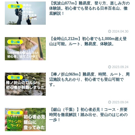
【筑波山877m】難易度、登り方、楽しみ方の
登山編
体験談。初心者でも登るれる日本百名山、徹
底解説！
2024.04.30
【金時山1,212m】初心者でも1,000m超え登
登山編
山は可能。ルート、難易度、体験談。
2023.09.24
【棒ノ折山969m】難易度、時間、ルート、周
登山編
辺施設も丸わかり、初心者でも登山可能で
す。
2023.09.04
【鋸山（千葉）】初心者必見！コース・所要
登山編
時間を徹底解説！踏み出せ、登山のはじめの
一歩！