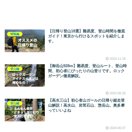
【日帰り登山18選】難易度、登山時間を徹底
情報編
ガイド！東京から行けるスポットを紹介しま
す。
2024.11.18
【御岳山928m】難易度、登山ルート、登山時
登山編
間、初心者にぴったりの山登りです。ロック
ガーデン徹底解説。
2024.08.26
【高水三山】初心者山ガールの日帰り縦走登
登山編
山解説！高水山、岩茸石山、惣岳山。奥多摩
っていいよね
2024.06.07