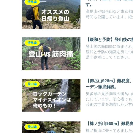
情報編
す。
高尾山や御岳山など東京都
時間も公開しています。絶
【緩和と予防】登山後の
情報編
登山後の筋肉痛に悩まされ
緩和と予防の知識を身につ
是非参考にしてください。
【御岳山928m】難易
登山編
ーデン徹底解説。
奥多摩の見所満載の御岳山
にしています。初心者でも
芸術の世界を満喫したい方
【棒ノ折山969m】難
登山編
棒ノ折山に登ってきました