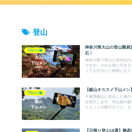
登山
神奈川県大山の登山難易
下山メシ編
石！
神奈川県で登山人気No1
ですが、それを更に引き立
くても行きたい旅館になり
【鋸山オススメ下山メシ
下山メシ編
千葉県鋸山に登山した後の
を紹介します。登山後の疲
イエットの味方のうに、タ
【日帰り登山18選】難