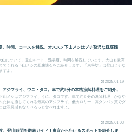
度、時間、コースを解説。オススメ下山メシはプチ贅沢な豆腐懐
の大山について、登山ルート、難易度、時間を解説しています。大山も最高
ててくれる下山メシの豆腐懐石をご紹介します。「東學坊」は登山じゃな
ますよ。
2025.01.19
】アジフライ、ウニ・タコ。車で約5分の本格漁師料理をご紹介。
下山メシはアジフライ、うに、タコです。車で約５分の漁師料理 かなや
れた体を癒してくれる最高のアジフライ。低カロリー、高タンパク質でダ
コは罪悪感もなくぺろっと食べれますよ。
2025.01.03
易度、登山時間を徹底ガイド！東京から行けるスポットを紹介しま