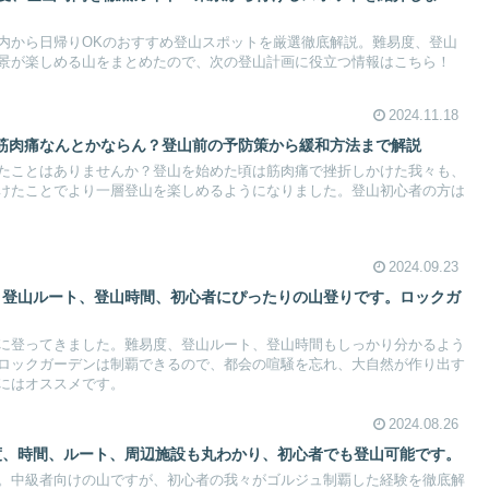
内から日帰りOKのおすすめ登山スポットを厳選徹底解説。難易度、登山
景が楽しめる山をまとめたので、次の登山計画に役立つ情報はこちら！
2024.11.18
筋肉痛なんとかならん？登山前の予防策から緩和方法まで解説
たことはありませんか？登山を始めた頃は筋肉痛で挫折しかけた我々も、
けたことでより一層登山を楽しめるようになりました。登山初心者の方は
2024.09.23
度、登山ルート、登山時間、初心者にぴったりの山登りです。ロックガ
に登ってきました。難易度、登山ルート、登山時間もしっかり分かるよう
ロックガーデンは制覇できるので、都会の喧騒を忘れ、大自然が作り出す
にはオススメです。
2024.08.26
易度、時間、ルート、周辺施設も丸わかり、初心者でも登山可能です。
。中級者向けの山ですが、初心者の我々がゴルジュ制覇した経験を徹底解