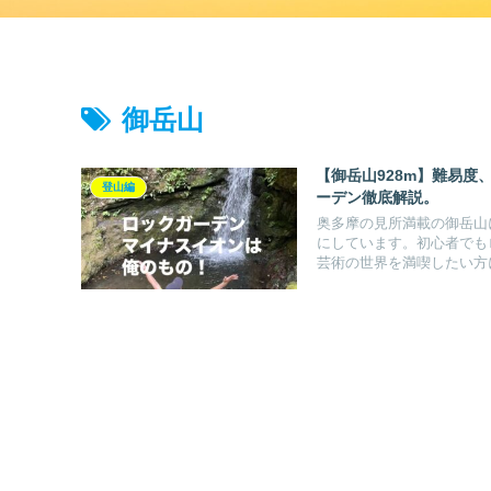
御岳山
【御岳山928m】難易
登山編
ーデン徹底解説。
奥多摩の見所満載の御岳山
にしています。初心者でも
芸術の世界を満喫したい方